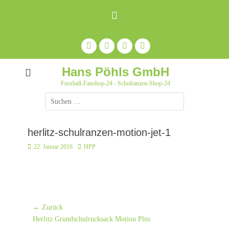
Zum
Inhalt
springen
Facebook
Feed
Auf
YouTube
Pinterest
pinnen
Hans Pöhls GmbH
Fussball-Fanshop-24 - Schulranzen-Shop-24
Suche
nach:
herlitz-schulranzen-motion-jet-1
Posted
Autor
22. Januar 2016
HPP
on
Beitrags-
← Zurück
Vorheriger
Navigation
Herlitz Grundschulrucksack Motion Plus