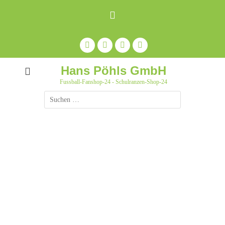
Zum
Inhalt
springen
Facebook
Feed
Auf
YouTube
Pinterest
pinnen
Hans Pöhls GmbH
Fussball-Fanshop-24 - Schulranzen-Shop-24
Suche
nach: