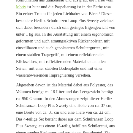
Kombination aus dunkelblau und aus grau, die Farbe vom
Motiv
ist bunt und die Paspelierung ist in der Farbe rosa.
Ein echter Traum für jeden Liebhaber von Bären! Dieser
besondere Herlitz Schulranzen Loop Plus Sweety zeichnet
sich dabei besonders durch sein geringes Eigengewicht von
unter 1 kg aus. In der Ausstattung mit einem ergonomisch
geformten und auch atmungsaktiven Rückenpolster, mit
einstellbaren und auch gepolsterten Schultergurten, mit
einem stabilen Tragegriff, mit einem reflektierenden
Klickschloss, mit reflektierenden Materialien an allen
Seiten, mit einer stabilen Bodenplatte und mit einer
wasserabweisenden Imprägnierung versehen.
Abgesehen davon ist das Material dabei aus Polyester, das
Volumen beträgt ca. 16 Liter und das Leergewicht beträgt
ca. 950 Gramm. In den Abmessungen zeigt dieser Herlitz
Schulranzen Loop Plus Sweety eine Höhe von ca. 37 cm,
eine Breite von ca. 31 cm und eine Tiefe von ca. 22 cm.
Das 4-teilige Set besteht dabei aus dem Schulranzen Loop
Plus Sweety, aus einem 16-teilig befüllten Schüleretui, aus
einem runden Faulenzer und aus einem Sportbeutel. Ein