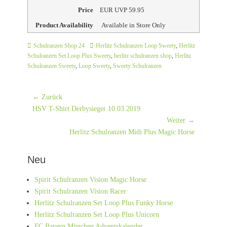
Price
EUR
UVP 59.95
Product Availability
Available in Store Only
Kategorien
Schlagworte
Schulranzen Shop 24
Herlitz Schulranzen Loop Sweety
,
Herlitz
Schulranzen Set Loop Plus Sweety
,
herlitz schulranzen shop
,
Herlitz
Schulranzen Sweety
,
Loop Sweety
,
Sweety Schulranzen
Beitrags-
← Zurück
Vorheriger
Navigation
HSV T-Shirt Derbysieger 10.03.2019
Beitrag:
Weiter →
Nächster
Herlitz Schulranzen Midi Plus Magic Horse
Beitrag:
Neu
Spirit Schulranzen Vision Magic Horse
Spirit Schulranzen Vision Racer
Herlitz Schulranzen Set Loop Plus Funky Horse
Herlitz Schulranzen Set Loop Plus Unicorn
FC Bayern München Adventskalender