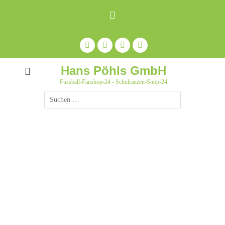
Zum
Inhalt
springen
Facebook
Feed
Auf
YouTube
Pinterest
pinnen
Hans Pöhls GmbH
Fussball-Fanshop-24 - Schulranzen-Shop-24
Suche
nach: