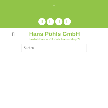
Zum
Inhalt
springen
Facebook
Feed
Auf
YouTube
Pinterest
pinnen
Hans Pöhls GmbH
Fussball-Fanshop-24 - Schulranzen-Shop-24
Suche
nach: