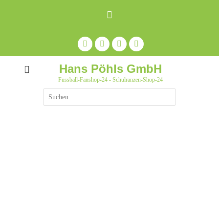
Zum
Inhalt
springen
Facebook
Feed
Auf
YouTube
Pinterest
pinnen
Hans Pöhls GmbH
Fussball-Fanshop-24 - Schulranzen-Shop-24
Suche
nach: