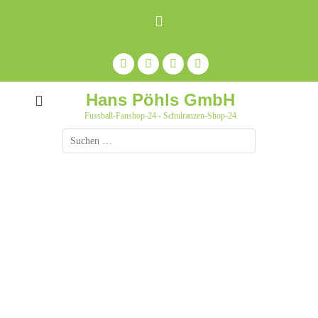
Zum
Inhalt
springen
Facebook
Feed
Auf
YouTube
Pinterest
pinnen
Hans Pöhls GmbH
Fussball-Fanshop-24 - Schulranzen-Shop-24
Suche
nach: