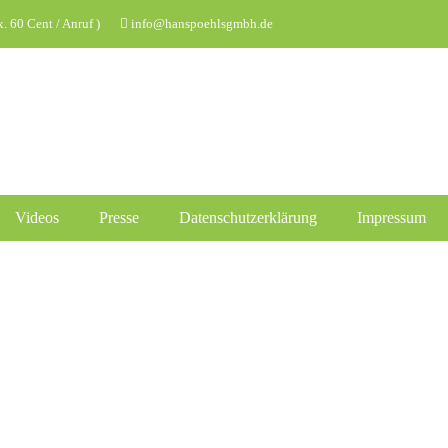
 60 Cent / Anruf )
info@hanspoehlsgmbh.de
Videos
Presse
Datenschutzerklärung
Impressum