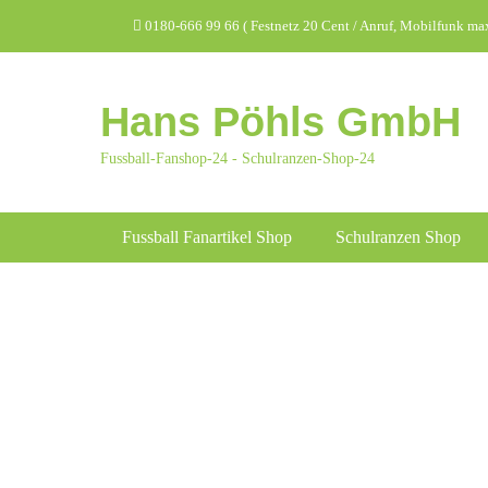
Zum
Header Top Menu
0180-666 99 66 ( Festnetz 20 Cent / Anruf, Mobilfunk max.
Inhalt
springen
Hans Pöhls GmbH
Fussball-Fanshop-24 - Schulranzen-Shop-24
Hauptmenü
Fussball Fanartikel Shop
Schulranzen Shop