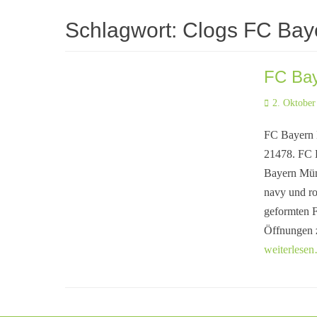
Schlagwort:
Clogs FC Bay
FC Bay
Posted
2. Oktober
on
FC Bayern 
21478. FC 
Bayern Mün
navy und ro
geformten F
Öffnungen 
weiterlese