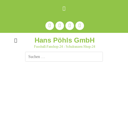
Zum
Inhalt
springen
Facebook
Feed
Auf
YouTube
Pinterest
pinnen
Hans Pöhls GmbH
Fussball-Fanshop-24 - Schulranzen-Shop-24
Suche
nach: