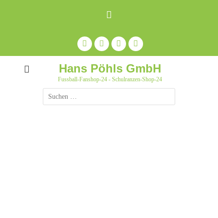
Zum
Inhalt
springen
Facebook
Feed
Auf
YouTube
Pinterest
pinnen
Hans Pöhls GmbH
Fussball-Fanshop-24 - Schulranzen-Shop-24
Suche
nach: