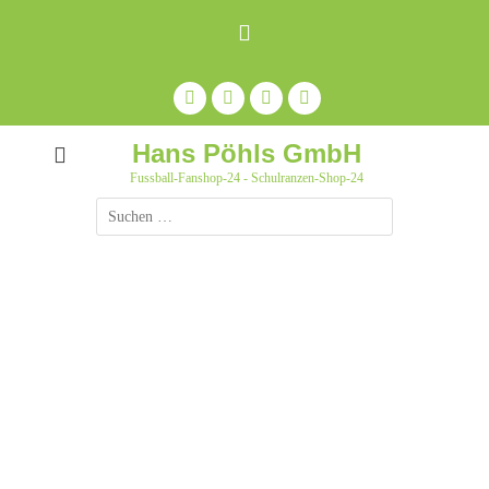
Zum
Inhalt
springen
Facebook
Feed
Auf
YouTube
Pinterest
pinnen
Hans Pöhls GmbH
Fussball-Fanshop-24 - Schulranzen-Shop-24
Suche
nach: