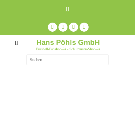
Zum
Inhalt
springen
Facebook
Feed
Auf
YouTube
Pinterest
pinnen
Hans Pöhls GmbH
Fussball-Fanshop-24 - Schulranzen-Shop-24
Suche
nach: