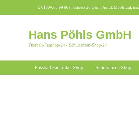
Zum
Header Top Menu
0180-666 99 66 ( Festnetz 20 Cent / Anruf, Mobilfunk max.
Inhalt
springen
Hans Pöhls GmbH
Fussball-Fanshop-24 - Schulranzen-Shop-24
Hauptmenü
Fussball Fanartikel Shop
Schulranzen Shop