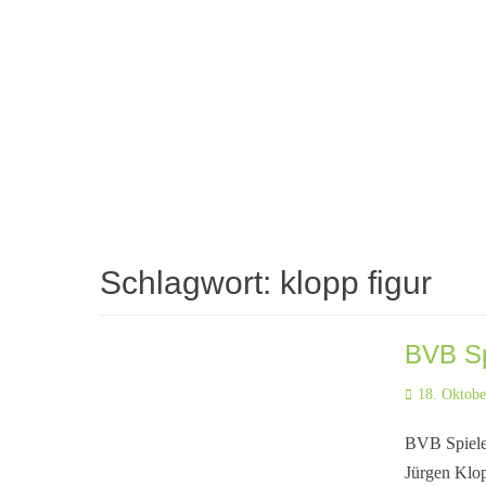
Schlagwort:
klopp figur
BVB Sp
Posted
18. Oktobe
on
BVB Spiele
Jürgen Klop