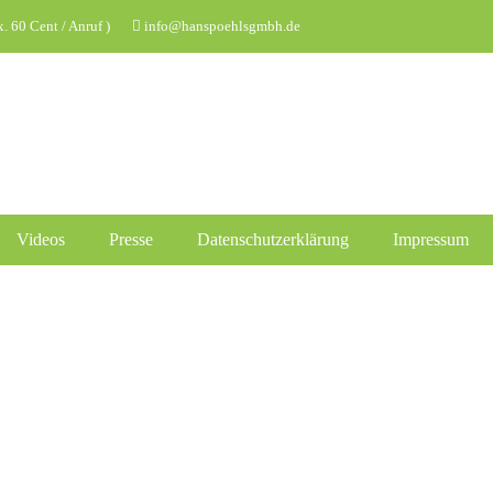
 60 Cent / Anruf )
info@hanspoehlsgmbh.de
Videos
Presse
Datenschutzerklärung
Impressum