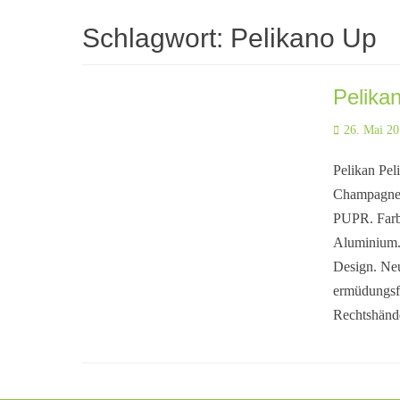
Schlagwort:
Pelikano Up
Pelika
Posted
26. Mai 2
on
Pelikan Pel
Champagner.
PUPR. Farbe
Aluminium. 
Design. Neu
ermüdungsfr
Rechtshänd