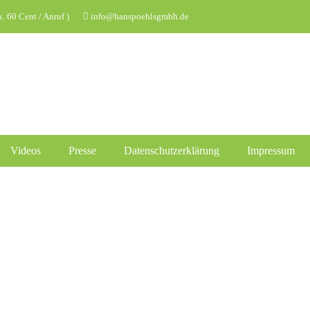
 60 Cent / Anruf )
info@hanspoehlsgmbh.de
Videos
Presse
Datenschutzerklärung
Impressum