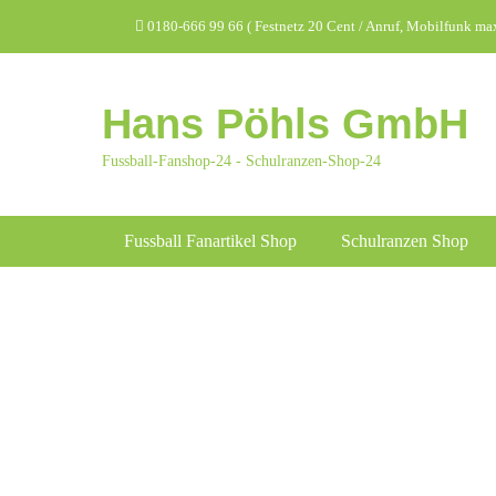
Zum
Header Top Menu
0180-666 99 66 ( Festnetz 20 Cent / Anruf, Mobilfunk max.
Inhalt
springen
Hans Pöhls GmbH
Fussball-Fanshop-24 - Schulranzen-Shop-24
Hauptmenü
Fussball Fanartikel Shop
Schulranzen Shop