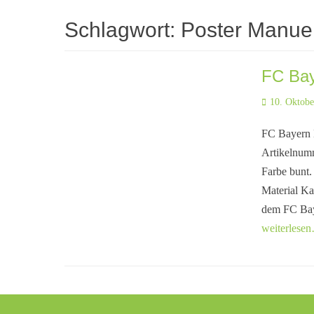
Schlagwort:
Poster Manue
FC Bay
Posted
10. Oktobe
on
FC Bayern 
Artikelnum
Farbe bunt.
Material Ka
dem FC Bay
weiterlese