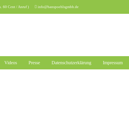
 60 Cent / Anruf )
info@hanspoehlsgmbh.de
Videos
Presse
Datenschutzerklärung
Impressum