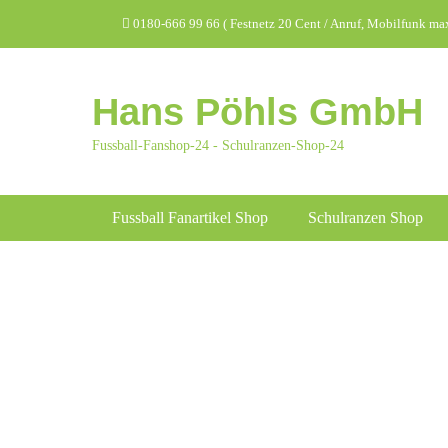
Zum
Header Top Menu
0180-666 99 66 ( Festnetz 20 Cent / Anruf, Mobilfunk max.
Inhalt
springen
Hans Pöhls GmbH
Fussball-Fanshop-24 - Schulranzen-Shop-24
Hauptmenü
Fussball Fanartikel Shop
Schulranzen Shop