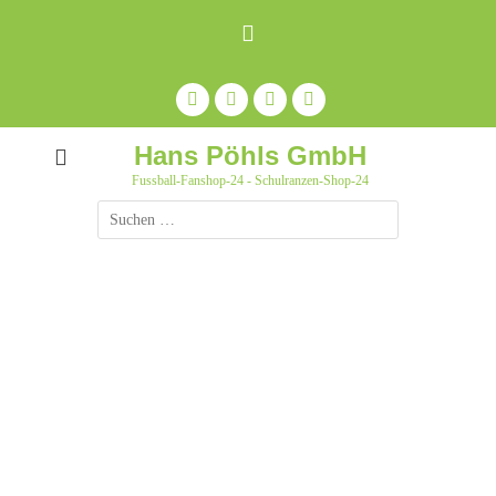
Zum
Inhalt
springen
Facebook
Feed
Auf
YouTube
Pinterest
pinnen
Hans Pöhls GmbH
Fussball-Fanshop-24 - Schulranzen-Shop-24
Suche
nach: