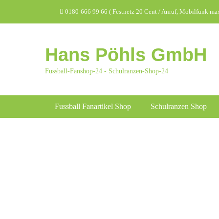
Zum
Header Top Menu
0180-666 99 66 ( Festnetz 20 Cent / Anruf, Mobilfunk max.
Inhalt
springen
Hans Pöhls GmbH
Fussball-Fanshop-24 - Schulranzen-Shop-24
Hauptmenü
Fussball Fanartikel Shop
Schulranzen Shop