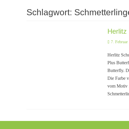
Schlagwort:
Schmetterling
Herlitz
Posted
7. Februar
on
Herlitz Sch
Plus Butter
Butterfly. 
Die Farbe v
vom Motiv i
Schmetterli