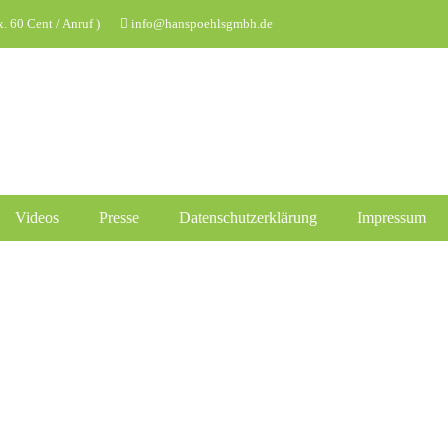
 60 Cent / Anruf )
info@hanspoehlsgmbh.de
Videos
Presse
Datenschutzerklärung
Impressum