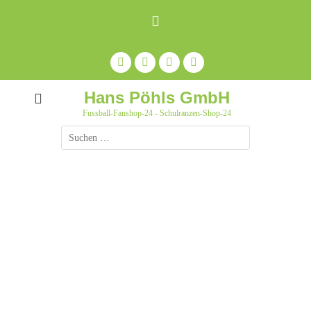
Zum
Inhalt
springen
Facebook
Feed
Auf
YouTube
Pinterest
pinnen
Hans Pöhls GmbH
Fussball-Fanshop-24 - Schulranzen-Shop-24
Suche
nach: