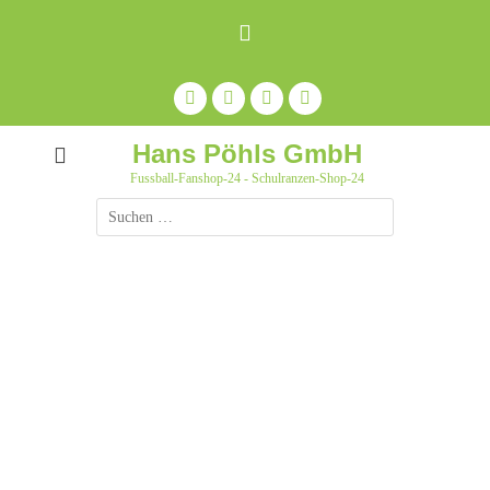
Zum
Inhalt
springen
Facebook
Feed
Auf
YouTube
Pinterest
pinnen
Hans Pöhls GmbH
Fussball-Fanshop-24 - Schulranzen-Shop-24
Suche
nach: