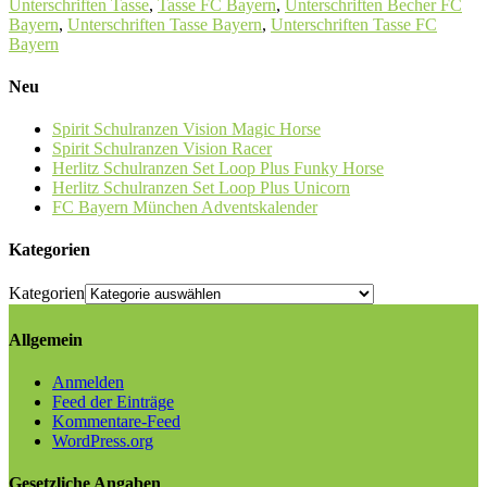
Unterschriften Tasse
,
Tasse FC Bayern
,
Unterschriften Becher FC
Bayern
,
Unterschriften Tasse Bayern
,
Unterschriften Tasse FC
Bayern
Neu
Spirit Schulranzen Vision Magic Horse
Spirit Schulranzen Vision Racer
Herlitz Schulranzen Set Loop Plus Funky Horse
Herlitz Schulranzen Set Loop Plus Unicorn
FC Bayern München Adventskalender
Kategorien
Kategorien
Allgemein
Anmelden
Feed der Einträge
Kommentare-Feed
WordPress.org
Gesetzliche Angaben