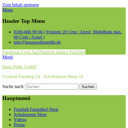
Zum Inhalt springen
Menu
Header Top Menu
0180-666 99 66 ( Festnetz 20 Cent / Anruf, Mobilfunk max.
60 Cent / Anruf )
info@hanspoehlsgmbh.de
Facebook
Feed
Auf Pinterest pinnen
YouTube
Menü
Hans Pöhls GmbH
Fussball-Fanshop-24 - Schulranzen-Shop-24
Suche nach:
Hauptmenü
Fussball Fanartikel Shop
Schulranzen Shop
Videos
Presse