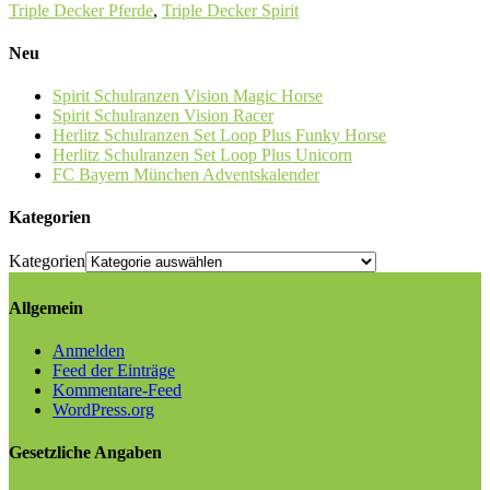
Triple Decker Pferde
,
Triple Decker Spirit
Neu
Spirit Schulranzen Vision Magic Horse
Spirit Schulranzen Vision Racer
Herlitz Schulranzen Set Loop Plus Funky Horse
Herlitz Schulranzen Set Loop Plus Unicorn
FC Bayern München Adventskalender
Kategorien
Kategorien
Allgemein
Anmelden
Feed der Einträge
Kommentare-Feed
WordPress.org
Gesetzliche Angaben