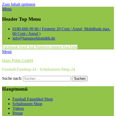
Zum Inhalt springen
Menu
Header Top Menu
0180-666 99 66 ( Festnetz 20 Cent / Anruf, Mobilfunk max.
60 Cent / Anruf )
info@hanspoehlsgmbh.de
Facebook
Feed
Auf Pinterest pinnen
YouTube
Menü
Hans Pöhls GmbH
Fussball-Fanshop-24 - Schulranzen-Shop-24
Suche nach:
Hauptmenü
Fussball Fanartikel Shop
Schulranzen Shop
Videos
Presse