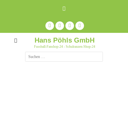
Zum
Inhalt
springen
Facebook
Feed
Auf
YouTube
Pinterest
pinnen
Hans Pöhls GmbH
Fussball-Fanshop-24 - Schulranzen-Shop-24
Suche
nach: