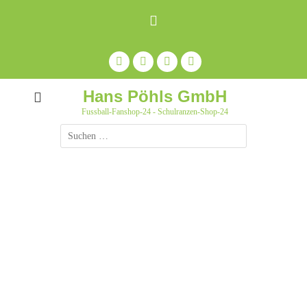
Zum
Inhalt
springen
Facebook
Feed
Auf
YouTube
Pinterest
pinnen
Hans Pöhls GmbH
Fussball-Fanshop-24 - Schulranzen-Shop-24
Suche
nach: