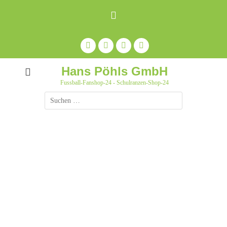
Zum
Inhalt
springen
Facebook
Feed
Auf
YouTube
Pinterest
pinnen
Hans Pöhls GmbH
Fussball-Fanshop-24 - Schulranzen-Shop-24
Suche
nach: