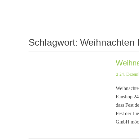
Schlagwort:
Weihnachten 
Weihna
Posted
24. Dezem
on
Weihnachte
Fanshop 24
dass Fest d
Fest der Li
GmbH möcht