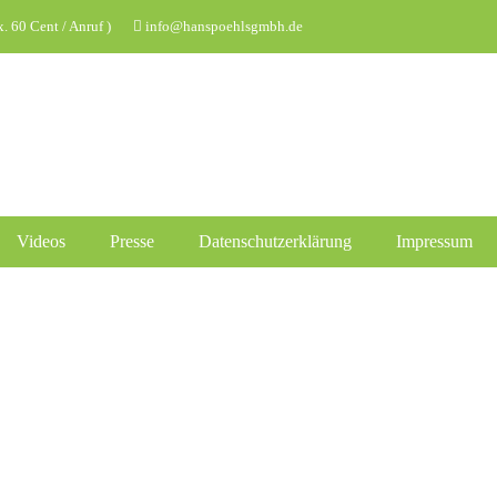
 60 Cent / Anruf )
info@hanspoehlsgmbh.de
Videos
Presse
Datenschutzerklärung
Impressum