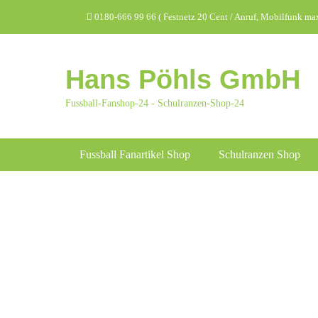
Zum
Header Top Menu
0180-666 99 66 ( Festnetz 20 Cent / Anruf, Mobilfunk max.
Inhalt
springen
Hans Pöhls GmbH
Fussball-Fanshop-24 - Schulranzen-Shop-24
Hauptmenü
Fussball Fanartikel Shop
Schulranzen Shop