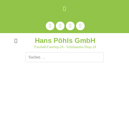
Zum
Inhalt
springen
Facebook
Feed
Auf
YouTube
Pinterest
pinnen
Hans Pöhls GmbH
Fussball-Fanshop-24 - Schulranzen-Shop-24
Suche
nach: