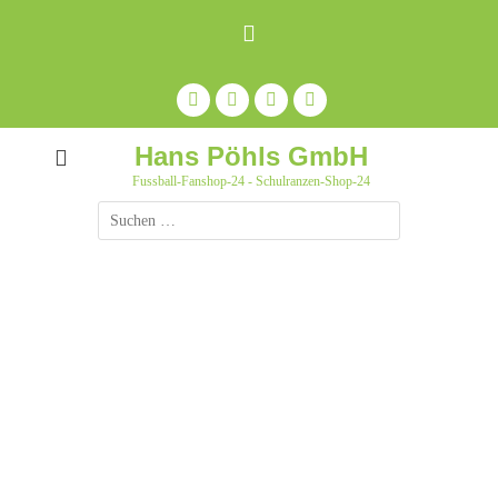
Zum
Inhalt
springen
Facebook
Feed
Auf
YouTube
Pinterest
pinnen
Hans Pöhls GmbH
Fussball-Fanshop-24 - Schulranzen-Shop-24
Suche
nach: