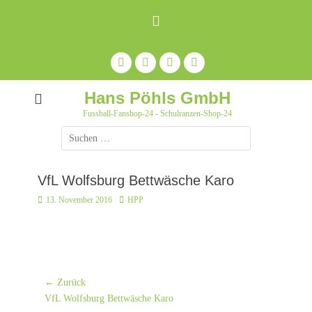
Zum
Inhalt
springen
Facebook
Feed
Auf
YouTube
Pinterest
pinnen
Hans Pöhls GmbH
Fussball-Fanshop-24 - Schulranzen-Shop-24
Suche
nach:
VfL Wolfsburg Bettwäsche Karo
Posted
Autor
13. November 2016
HPP
on
Beitrags-
← Zurück
Vorheriger
Navigation
VfL Wolfsburg Bettwäsche Karo