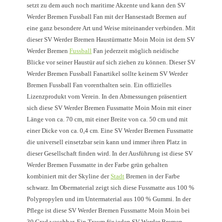
setzt zu dem auch noch maritime Akzente und kann den SV
Werder Bremen Fussball Fan mit der Hansestadt Bremen auf
eine ganz besondere Art und Weise miteinander verbinden. Mit
dieser SV Werder Bremen Haustürmatte Moin Moin ist dem SV
Werder Bremen
Fussball
Fan jederzeit möglich neidische
Blicke vor seiner Haustür auf sich ziehen zu können. Dieser SV
Werder Bremen Fussball Fanartikel sollte keinem SV Werder
Bremen Fussball Fan vorenthalten sein. Ein offizielles
Lizenzprodukt vom Verein. In den Abmessungen präsentiert
sich diese SV Werder Bremen Fussmatte Moin Moin mit einer
Länge von ca. 70 cm, mit einer Breite von ca. 50 cm und mit
einer Dicke von ca. 0,4 cm. Eine SV Werder Bremen Fussmatte
die universell einsetzbar sein kann und immer ihren Platz in
dieser Gesellschaft finden wird. In der Ausführung ist diese SV
Werder Bremen Fussmatte in der Farbe grün gehalten
kombiniert mit der Skyline der
Stadt
Bremen in der Farbe
schwarz. Im Obermaterial zeigt sich diese Fussmatte aus 100 %
Polypropylen und im Untermaterial aus 100 % Gummi. In der
Pflege ist diese SV Werder Bremen Fussmatte Moin Moin bei
30 Grad waschbar. Ein Traum für jeden SV Werder Bremen