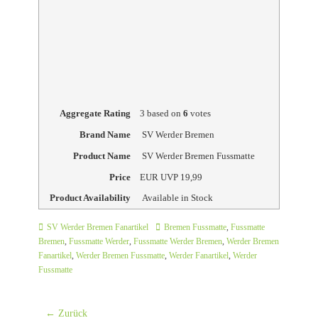
Aggregate Rating
3
based on
6
votes
Brand Name
SV Werder Bremen
Product Name
SV Werder Bremen Fussmatte
Price
EUR
UVP 19,99
Product Availability
Available in Stock
Kategorien
Schlagworte
SV Werder Bremen Fanartikel
Bremen Fussmatte
,
Fussmatte
Bremen
,
Fussmatte Werder
,
Fussmatte Werder Bremen
,
Werder Bremen
Fanartikel
,
Werder Bremen Fussmatte
,
Werder Fanartikel
,
Werder
Fussmatte
Beitrags-
← Zurück