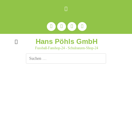
Zum
Inhalt
springen
Facebook
Feed
Auf
YouTube
Pinterest
pinnen
Hans Pöhls GmbH
Fussball-Fanshop-24 - Schulranzen-Shop-24
Suche
nach: