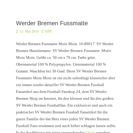
Werder Bremen Fussmatte
Posted
Autor
15. Mai 2016
HPP
on
Werder Bremen Fussmatte Moin Moin. 16-89017. SV Werder
Bremen Haustürmatte. SV Werder Bremen Fussmatte. Motiv
Moin Moin. Größe ca. 50 cm x 70 cm. Farbe grün.
Obermaterial 100 % Polypropylen. Untermaterial 100 %
Gummi. Waschbar bei 30 Grad. Diese SV Werder Bremen
Fussmatte Moin Moin ist ein nicht unbedingt klassischer aber
ein immer wieder aktueller SV Werder Bremen Fussball
Fanartikel aus dem Fussball Fanshop 24, dem SV Werder
Bremen Shop im Internet, für den kleinen und für den großen
SV Werder Bremen Fussballfan. Ein exklusiver und auch ein
praktischer SV Werder Bremen Fussball Fanartikel für die
ganze Familie der das Herz eines jeden SV Werder Bremen
Fussball Fans erwärmen und auch höher schlagen lassen sollte.
In der Ausführung mit einer ansprechenden
Optik
versehen