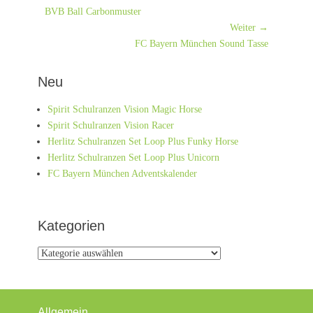
Vorheriger
Navigation
BVB Ball Carbonmuster
Beitrag:
Weiter →
Nächster
FC Bayern München Sound Tasse
Beitrag:
Neu
Spirit Schulranzen Vision Magic Horse
Spirit Schulranzen Vision Racer
Herlitz Schulranzen Set Loop Plus Funky Horse
Herlitz Schulranzen Set Loop Plus Unicorn
FC Bayern München Adventskalender
Kategorien
Kategorien
Allgemein