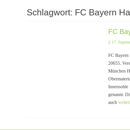
Schlagwort:
FC Bayern H
FC Ba
Posted
17. Septe
on
FC Bayern 
20655. Ver
München Ha
Obermateria
Innensohle
genannt. D
auch
weite