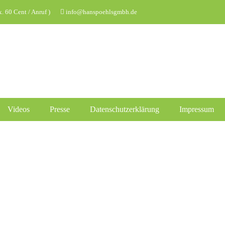
 60 Cent / Anruf )
info@hanspoehlsgmbh.de
Videos
Presse
Datenschutzerklärung
Impressum