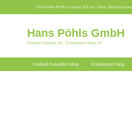
Zum
Header Top Menu
0180-666 99 66 ( Festnetz 20 Cent / Anruf, Mobilfunk max.
Inhalt
springen
Hans Pöhls GmbH
Fussball-Fanshop-24 - Schulranzen-Shop-24
Hauptmenü
Fussball Fanartikel Shop
Schulranzen Shop