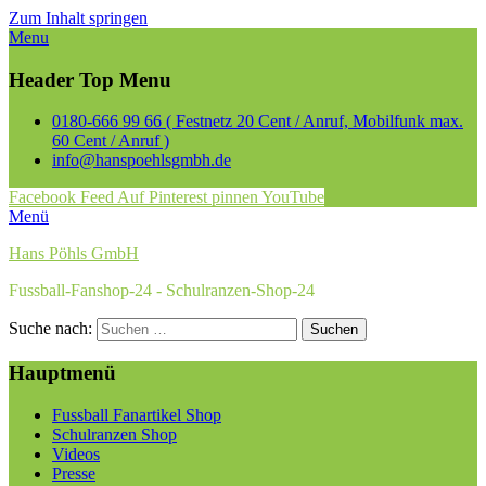
Zum Inhalt springen
Menu
Header Top Menu
0180-666 99 66 ( Festnetz 20 Cent / Anruf, Mobilfunk max.
60 Cent / Anruf )
info@hanspoehlsgmbh.de
Facebook
Feed
Auf Pinterest pinnen
YouTube
Menü
Hans Pöhls GmbH
Fussball-Fanshop-24 - Schulranzen-Shop-24
Suche nach:
Hauptmenü
Fussball Fanartikel Shop
Schulranzen Shop
Videos
Presse