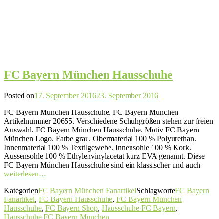
FC Bayern München Hausschuhe
Posted on
17. September 2016
23. September 2016
FC Bayern München Hausschuhe. FC Bayern München
Artikelnummer 20655. Verschiedene Schuhgrößen stehen zur freien
Auswahl. FC Bayern München Hausschuhe. Motiv FC Bayern
München Logo. Farbe grau. Obermaterial 100 % Polyurethan.
Innenmaterial 100 % Textilgewebe. Innensohle 100 % Kork.
Aussensohle 100 % Ethylenvinylacetat kurz EVA genannt. Diese
FC Bayern München Hausschuhe sind ein klassischer und auch
weiterlesen…
Kategorien
FC Bayern München Fanartikel
Schlagworte
FC Bayern
Fanartikel
,
FC Bayern Hausschuhe
,
FC Bayern München
Hausschuhe
,
FC Bayern Shop
,
Hausschuhe FC Bayern
,
Hausschuhe FC Bayern München