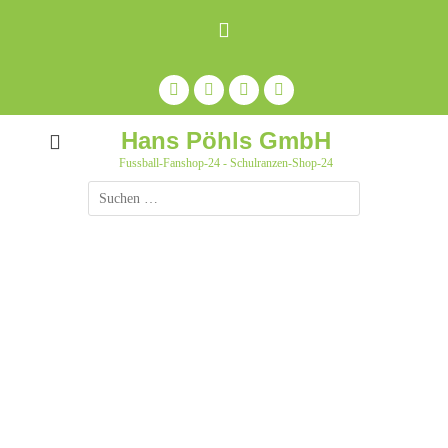
Zum
Inhalt
springen
Facebook
Feed
Auf
YouTube
Pinterest
pinnen
Hans Pöhls GmbH
Fussball-Fanshop-24 - Schulranzen-Shop-24
Suche
nach: