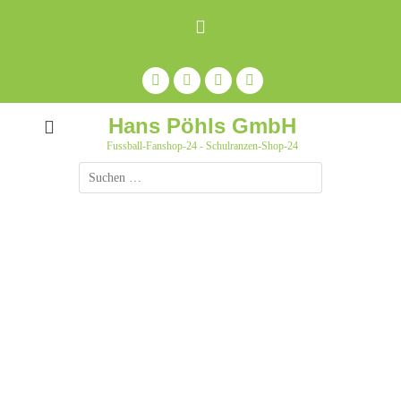
Zum
Inhalt
springen
Facebook
Feed
Auf
YouTube
Pinterest
pinnen
Hans Pöhls GmbH
Fussball-Fanshop-24 - Schulranzen-Shop-24
Suche
nach: