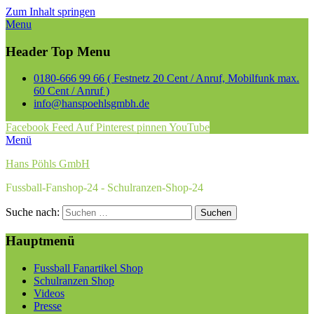
Zum Inhalt springen
Menu
Header Top Menu
0180-666 99 66 ( Festnetz 20 Cent / Anruf, Mobilfunk max.
60 Cent / Anruf )
info@hanspoehlsgmbh.de
Facebook
Feed
Auf Pinterest pinnen
YouTube
Menü
Hans Pöhls GmbH
Fussball-Fanshop-24 - Schulranzen-Shop-24
Suche nach:
Hauptmenü
Fussball Fanartikel Shop
Schulranzen Shop
Videos
Presse