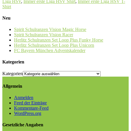
Liga HSV
,
Immer erste Liga HSV Shirt
,
Immer erste Liga HSV T-
Shirt
Neu
Spirit Schulranzen Vision Magic Horse
Spirit Schulranzen Vision Racer
Herlitz Schulranzen Set Loop Plus Funky Horse
Herlitz Schulranzen Set Loop Plus Unicorn
FC Bayern München Adventskalender
Kategorien
Kategorien
Allgemein
Anmelden
Feed der Einträge
Kommentare-Feed
WordPress.org
Gesetzliche Angaben