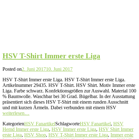
HSV T-Shirt Immer erste Liga
Posted on
2. Juni 2017
10. Juni 2017
HSV T-Shirt Immer erste Liga. HSV T-Shirt Immer erste Liga.
Artikelnummer 29435. HSV T-Shirt. HSV Shirt. Motiv Immer erste
Liga. Farbe schwarz. Konfektionsgrößen zur Auswahl. Material 100
% Baumwolle. Waschbar bei 30 Grad. Bügelbar. In der Ausstattung
präsentiert sich dieses HSV T-Shirt mit einem runden Ausschnitt
und mit kurzen Ärmeln. Dabei verbunden mit einem HSV
weiterlesen…
Kategorien
HSV Fanartikel
Schlagworte
HSV Fanartikel
,
HSV
Hemd Immer erste Liga
,
HSV Immer erste Liga
,
HSV Shirt Immer
erste Liga
,
HSV Shop
,
HSV T-Shirt Immer erste Liga
,
Immer erste