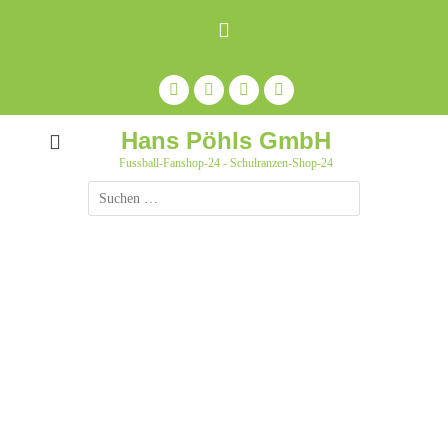
Zum
Inhalt
springen
Facebook
Feed
Auf
YouTube
Pinterest
pinnen
Hans Pöhls GmbH
Fussball-Fanshop-24 - Schulranzen-Shop-24
Suche
nach: