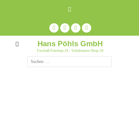
Zum
Inhalt
springen
Facebook
Feed
Auf
YouTube
Pinterest
pinnen
Hans Pöhls GmbH
Fussball-Fanshop-24 - Schulranzen-Shop-24
Suche
nach: