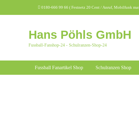
Zum
Header Top Menu
0180-666 99 66 ( Festnetz 20 Cent / Anruf, Mobilfunk max.
Inhalt
springen
Hans Pöhls GmbH
Fussball-Fanshop-24 - Schulranzen-Shop-24
Hauptmenü
Fussball Fanartikel Shop
Schulranzen Shop