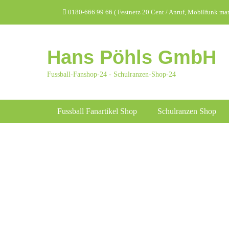
Zum
Header Top Menu
0180-666 99 66 ( Festnetz 20 Cent / Anruf, Mobilfunk max.
Inhalt
springen
Hans Pöhls GmbH
Fussball-Fanshop-24 - Schulranzen-Shop-24
Hauptmenü
Fussball Fanartikel Shop
Schulranzen Shop