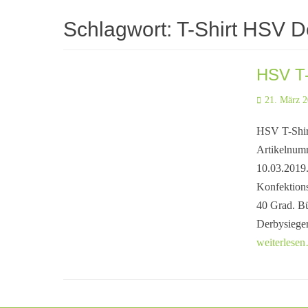
Schlagwort:
T-Shirt HSV D
HSV T-
Posted
21. März 
on
HSV T-Shir
Artikelnum
10.03.2019
Konfektion
40 Grad. Bü
Derbysieger
weiterlese