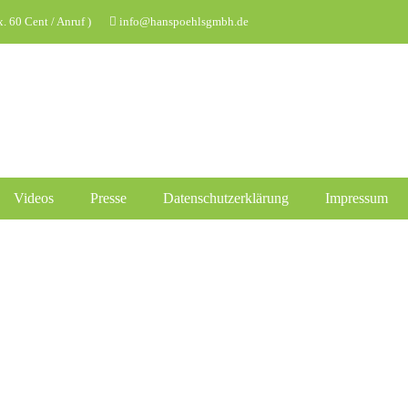
 60 Cent / Anruf )
info@hanspoehlsgmbh.de
Videos
Presse
Datenschutzerklärung
Impressum